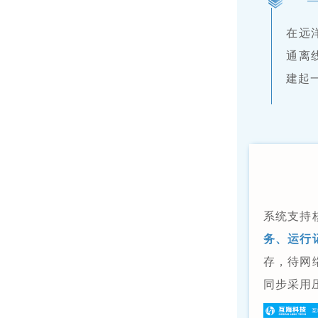
在远
通离
建起
系统支持
务、运行
存，待网
同步采用