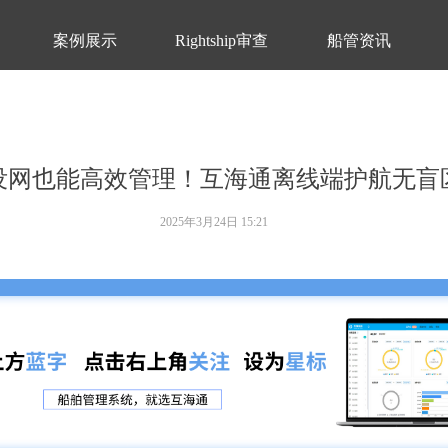
案例展示
Rightship审查
船管资讯
没网也能高效管理！互海通离线端护航无盲
2025年3月24日
15:21