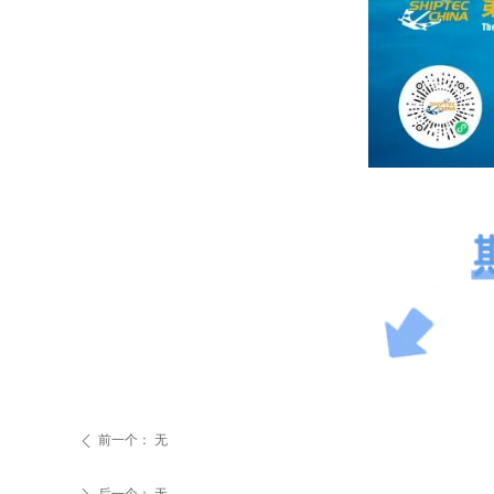
前一个：
无
ꄴ