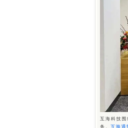
互海科技围
务。
互海通