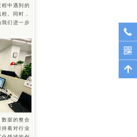
过程中遇到的
流程。同时，
为我们进一步
끅
낃
녕
、数据的整合
保持着对行业
字化领域的创