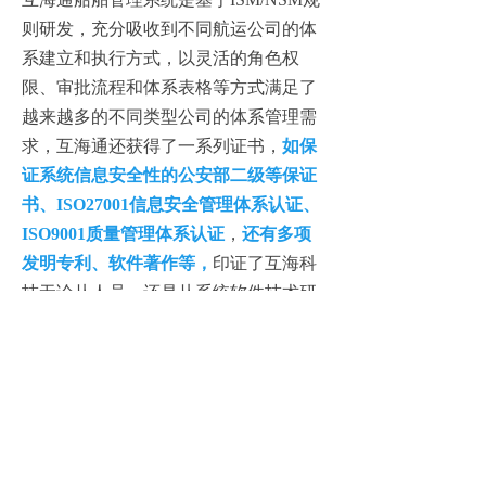
则研发，充分吸收到不同航运公司的体
系建立和执行方式，以灵活的角色权
限、审批流程和体系表格等方式满足了
越来越多的不同类型公司的体系管理需
求
，互海通还获得了一系列证书，
如保
证系统信息安全性的
公安部二级等保证
书
、ISO27001信息安全管理体系认证、
ISO9001质量管理体系认证
，
还有多项
发明专利、软件著作等
，
印证了互海科
技无论从人员，还是从系统软件技术研
发及使用方面，都能做到让客户安心，
让船舶管理更高效。
如果您有智能化船管系统的使用需求，
请拨打咨询热线：15152479795，互海通
竭诚为您服务！
编辑：
橙子