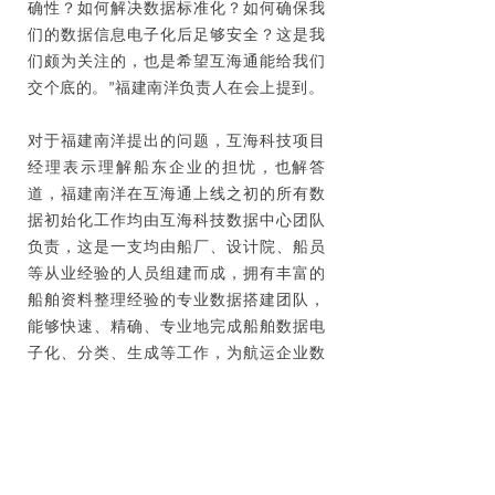
确性？如何解决数据标准化？如何确保我
们的数据信息电子化后足够安全？这是我
们颇为关注的，也是希望互海通能给我们
交个底的。”福建南洋负责人在会上提到。
对于福建南洋提出的问题，互海科技项目
经理表示理解船东企业的担忧，也解答
道，福建南洋在互海通上线之初的所有数
据初始化工作均由互海科技数据中心团队
负责，这是一支均由船厂、设计院、船员
等从业经验的人员组建而成，拥有丰富的
船舶资料整理经验的专业数据搭建团队，
能够快速、精确、专业地完成船舶数据电
子化、分类、生成等工作，为航运企业数
字化升级进程提供基础保障。此外，
互海
通早已获得了公安部二级等保认证、
ISO27001信息安全管理体系认证、
ISO9001质量管理体系认证，无论从人员，
还是从系统软件技术研发上，都能做到让