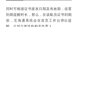
同时可根据证书签发日期及有效期，设置
到期提醒时长，那么，在该船员证书到期
前，互海通系统会在首页工作台弹出提
醒，点对点推送给相关负责人。
互海通船员证书按职位配置
功能价值总结
互海通船员证书按职位配置功能可有效辅
助航运企业掌握每一艘船舶上每一职位的
证书情况，
按职位设置便于管理者自检自
查，支持批量操作也节省时间，提高效
率。智能提醒可以做到证书到期前及时进
行换证提醒，保证船上人员所持证书符合
安全管理规定。